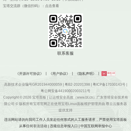
宝塔交流群（微信扫码）：
点击查看
联系客服
《开源许可协议》
丨
《用户协议》
丨
《隐私声明》
丨
高新技术企业编号GR201944000059 |
粤B2-20201398
|
粤ICP备17030143号
|
粤公网安备44190002003211号
Copyright © 2026
宝塔面板
| 让运维安全高效（www.bt.cn）广东堡塔安全技术有
限公司 © 版权所有宝塔官网正在使用宝塔Linux面板维护管理并由
尊云云服务器
提供支持
违法网站请勿向我司工作人员发起任何形式的人工服务请求，严禁使用宝塔面板
从事任何非法活动
|
违规信息举报入口
|
中国互联网举报中心