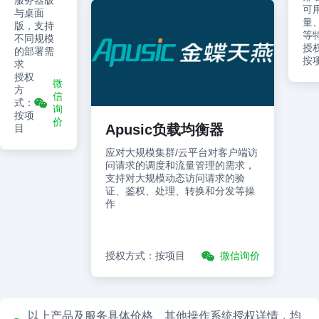
服务器版
可
与桌面
量
版，支持
等
不同规模
授
的部署需
按
求
授权
微
方
信
式：
询
按项
价
Apusic负载均衡器
目
应对大规模集群/云平台对客户端访
问请求的调度和流量管理的需求，
支持对大规模动态访问请求的验
证、鉴权、处理、转换和分发等操
作
授权方式：按项目
微信询价
以上产品及服务具体价格、其他操作系统授权详情，均