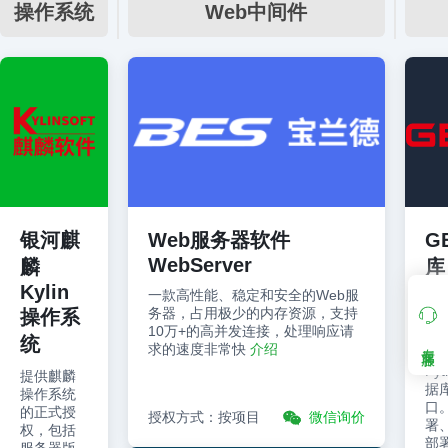
操作系统
Web中间件
银河麒
Web服务器软件
G
WebServer
麟
库
Kylin
一款高性能、稳定和安全的Web服
支
务器，占用极少的内存资源，支持
操作系
SQ
10万+的高并发连接，处理响应请
JD
统
专属客服
求的速度非常快
介绍
GC
Py
提供麒麟
据
操作系统
口
的正式授
授权方式：按项目
微信询价
署
权，包括
部