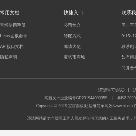
常用文档
快捷入口
联系我
宝塔使用手册
公司简介
周一至
Linux面板命令
转账方式
9:15~1
API接口文档
邀请大使
联系电话：
隐私声明
宝塔币商城
如有问
商务合作
《开源许可协议》
|
《
高新技术企业编号GR201944000059
|
粤B2-2020
Copyright © 2026
宝塔面板
|让运维简单高效(www.bt.c
违法网站请勿向我司工作人员发起任何形式的人工服务请求，