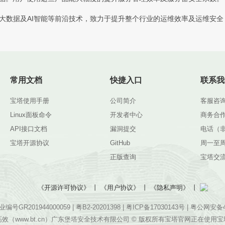
大数据及AI智能等前沿技术，致力于提升整个行业的运维效率及运维安
常用文档
快捷入口
联系我
宝塔使用手册
公司简介
客服咨
Linux面板命令
开发者中心
商务合作
API接口文档
漏洞提交
电话（非客
宝塔开源协议
GitHub
周一至周六
正版查询
宝塔交
《开源许可协议》
丨
《用户协议》
丨
《隐私声明》
丨
号GR201944000059 |
粤B2-20201398
|
粤ICP备17030143号
|
粤公网安备44
高效（www.bt.cn）广东堡塔安全技术有限公司 © 版权所有宝塔官网正在使用宝